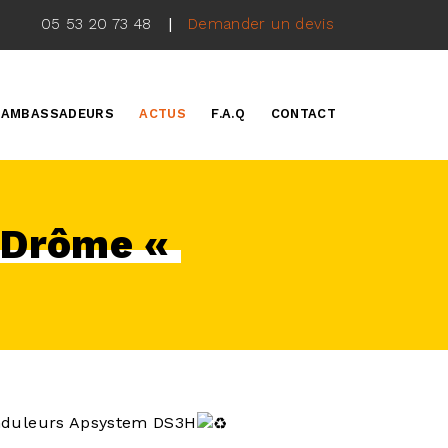
|
05 53 20 73 48
Demander un devis
AMBASSADEURS
ACTUS
F.A.Q
CONTACT
a Drôme «
onduleurs Apsystem DS3H