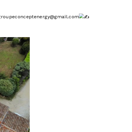
se groupeconceptenergy@gmail.com