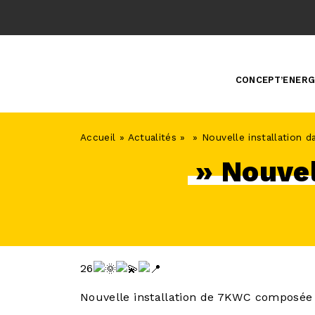
Skip
to
content
CONCEPT’ENERG
Accueil
»
Actualités
»
» Nouvelle installation 
» Nouvel
26
Nouvelle installation de 7KWC composé